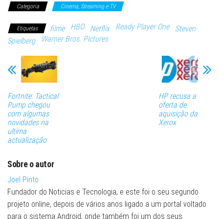
Categoria
Cinema, Streaming e TV
HBO
Ready Player One
filme
Netflix
Steven
Etiquetas
Warner Bros. Pictures
Spielberg
Fortnite: Tactical
HP recusa a
Pump chegou
oferta de
com algumas
aquisição da
novidades na
Xerox
ultima
actualização
Sobre o autor
Joel Pinto
Fundador do Noticias e Tecnologia, e este foi o seu segundo
projeto online, depois de vários anos ligado a um portal voltado
para o sistema Android, onde também foi um dos seus