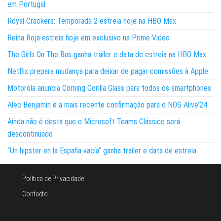
em Portugal
Royal Crackers: Temporada 2 estreia hoje na HBO Max
Reina Roja estreia hoje em exclusivo na Prime Video
The Girls On The Bus ganha trailer e data de estreia na HBO Max
Netflix prepara mudança para deixar de pagar comissões à Apple
Motorola anuncia Corning Gorilla Glass para todos os smartphones
Alec Benjamin é a mais recente confirmação para o NOS Alive’24
Ainda não é desta que o Microsoft Teams Clássico será
descontinuado
“Un hipster en la España vacía” ganha trailer e data de estreia
Política de Privacidade
Contacto