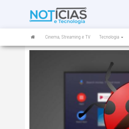
Skip
to
Noticias e
Tudo sobre
the
noticias de
Tecnologia
content
Tecnologia e
Entretenimento
num só lugar
Cinema, Streaming e TV
Tecnologia