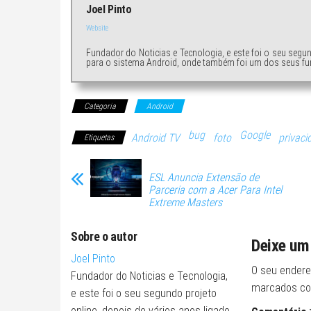
Joel Pinto
Website
Fundador do Noticias e Tecnologia, e este foi o seu segu
para o sistema Android, onde também foi um dos seus fu
Categoria
Android
bug
Google
Android TV
foto
privaci
Etiquetas
ESL Anuncia Extensão de
Parceria com a Acer Para Intel
Extreme Masters
Sobre o autor
Deixe um
Joel Pinto
O seu endere
Fundador do Noticias e Tecnologia,
marcados c
e este foi o seu segundo projeto
online, depois de vários anos ligado