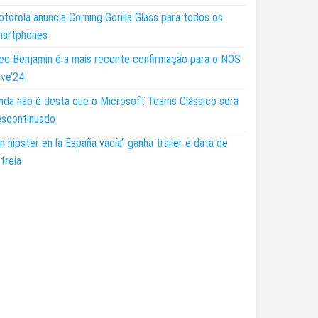
torola anuncia Corning Gorilla Glass para todos os
martphones
ec Benjamin é a mais recente confirmação para o NOS
ive’24
nda não é desta que o Microsoft Teams Clássico será
escontinuado
n hipster en la España vacía” ganha trailer e data de
treia