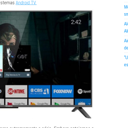
sistemas
Android TV.
Mo
s
Al
Al
Ai
d
“U
es