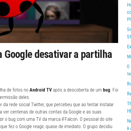
Ho
co
Pl
So
St
Ex
a Google desativar a partilha
Mo
O 
te
Ro
lha de fotos no
Android TV
após a descoberta de um
bug
. Foi
Re
permissão deles.
Th
r da rede social Twitter, que percebeu que ao tentar instalar
H
a ver centenas de outras contas da Google e as suas
uzir o bug com uma TV da marca iFFalcon. O pessoal do site
Ne
que fez o Google reagir, quase de imediato. O grupo decidiu
à 