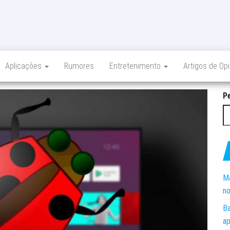
Aplicações
Rumores
Entretenimento
Artigos de Op
P
Ma
no
Ba
ap