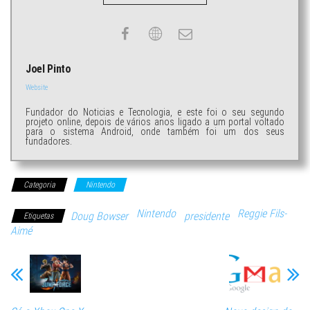
Joel Pinto
Website
Fundador do Noticias e Tecnologia, e este foi o seu segundo
projeto online, depois de vários anos ligado a um portal voltado
para o sistema Android, onde também foi um dos seus
fundadores.
Categoria
Nintendo
Nintendo
Reggie Fils-
Doug Bowser
presidente
Etiquetas
Aimé