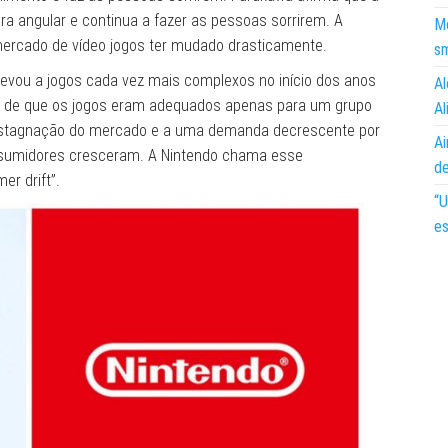
a angular e continua a fazer as pessoas sorrirem. A
Mo
rcado de vídeo jogos ter mudado drasticamente.
s
evou a jogos cada vez mais complexos no início dos anos
Al
ão de que os jogos eram adequados apenas para um grupo
Al
 estagnação do mercado e a uma demanda decrescente por
Ai
nsumidores cresceram. A Nintendo chama esse
d
r drift”.
“U
es