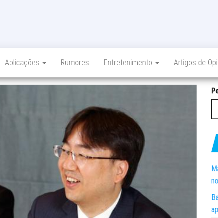
Aplicações
Rumores
Entretenimento
Artigos de Op
P
Ma
no
Ba
ap