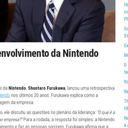
Ho
co
Pl
So
St
Ex
envolvimento da Nintendo
Mo
O 
te
Ro
te da
Nintendo
,
Shuntaro Furukawa
, lançou uma retrospectiva
Re
tendo
nos últimos 20 anos. Furukawa explica como a
Th
magem da empresa.
H
 ele discutiu as questões no plenário da liderança:
“O que é a
Ne
mo empresa?”
Para a rodada, a resposta foi simples: a Nintendo
à 
imento e faz as pessoas sorrirem. Furukawa afirma que a