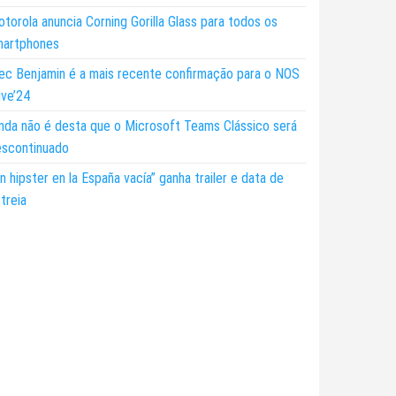
torola anuncia Corning Gorilla Glass para todos os
martphones
ec Benjamin é a mais recente confirmação para o NOS
ive’24
nda não é desta que o Microsoft Teams Clássico será
escontinuado
n hipster en la España vacía” ganha trailer e data de
treia