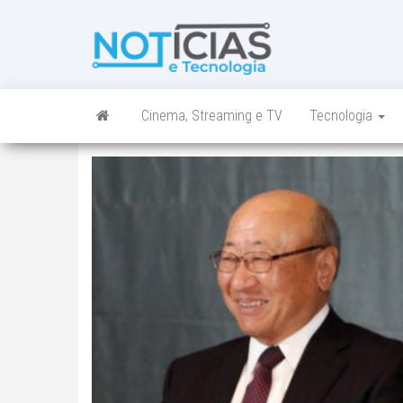
Skip
to
Noticias e
Tudo sobre
the
noticias de
Tecnologia
content
Tecnologia e
Entretenimento
num só lugar
Cinema, Streaming e TV
Tecnologia