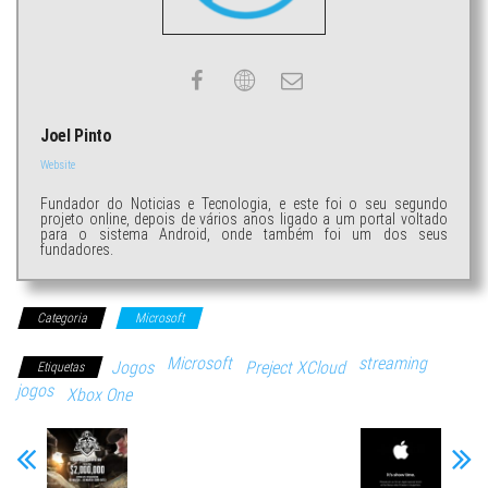
Joel Pinto
Website
Fundador do Noticias e Tecnologia, e este foi o seu segundo
projeto online, depois de vários anos ligado a um portal voltado
para o sistema Android, onde também foi um dos seus
fundadores.
Categoria
Microsoft
Microsoft
streaming
Jogos
Preject XCloud
Etiquetas
jogos
Xbox One