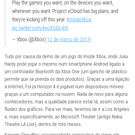
Play the games you want, on the devices you want,
whenever you want. Project xCloud has big plans, and
they’re kicking off this year.
#InsideXbox
pic.twitter.com/kyoXSjDc4W
— Xbox (@Xbox)
12 de março de 2019
Tudo por causa da demo de um jogo do Inside Xbox, onde Julia
Hardy pode jogar o mesmo num smartphone Android ligado a
um controlador Bluetooth da Xbox One (um gancho de plástico
permite que se prenda os dois produtos). Graças a uma ligação
à internet, Forza Horizon 4 é jogável num dispositivos móveis
graças a um computador na nuvem. Nada de novo para alguns
conhecedores, mas a qualidade parece estar lá, assim como a
fluidez dos gráficos. Para ver mais, teremos de ir a Los Angeles
e, mais especificamente, ao Microsoft Theater (antigo Nokia
Theatre LA Live), dentro de três meses.
Kareem Choudhry, vice-presidente corporativo de jogos em