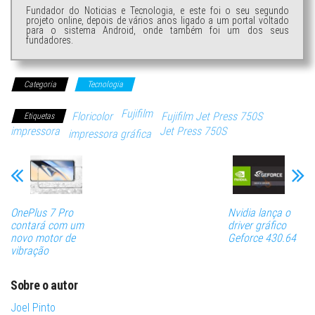
Fundador do Noticias e Tecnologia, e este foi o seu segundo
projeto online, depois de vários anos ligado a um portal voltado
para o sistema Android, onde também foi um dos seus
fundadores.
Categoria
Tecnologia
Fujifilm
Floricolor
Fujifilm Jet Press 750S
Etiquetas
impressora
Jet Press 750S
impressora gráfica
OnePlus 7 Pro
Nvidia lança o
contará com um
driver gráfico
novo motor de
Geforce 430.64
vibração
Sobre o autor
Joel Pinto