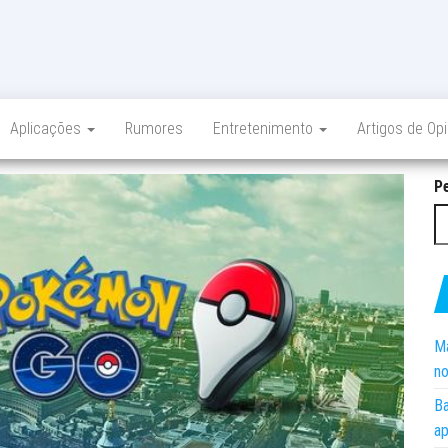
Aplicações
Rumores
Entretenimento
Artigos de Op
P
Ma
no
Ba
ap