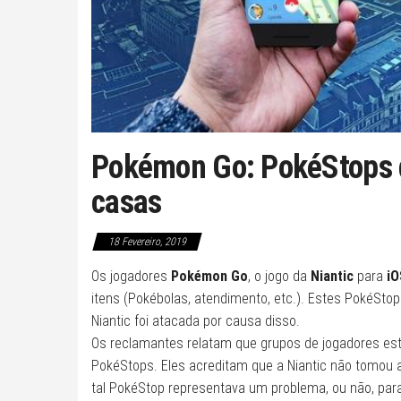
Pokémon Go: PokéStops de
casas
18 Fevereiro, 2019
Os jogadores
Pokémon Go
, o jogo da
Niantic
para
iO
itens (Pokébolas, atendimento, etc.). Estes PokéSt
Niantic foi atacada por causa disso.
Os reclamantes relatam que grupos de jogadores est
PokéStops. Eles acreditam que a Niantic não tomou 
tal PokéStop representava um problema, ou não, para