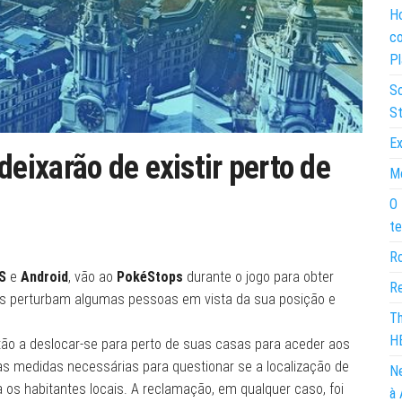
Ho
co
Pl
So
St
Ex
ixarão de existir perto de
Mo
O 
te
Ro
S
e
Android
, vão ao
PokéStops
durante o jogo para obter
Re
ops perturbam algumas pessoas em vista da sua posição e
Th
H
ão a deslocar-se para perto de suas casas para aceder aos
as medidas necessárias para questionar se a localização de
Ne
 os habitantes locais. A reclamação, em qualquer caso, foi
à 