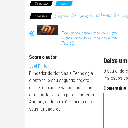
Categoria
jogos
ios
pokemon Go
android
Niantic
Po
Etiquetas
Xiaomi com planos para lançar
equipamentos com uma câmara
Pop-Up
Sobre o autor
Deixe um
Joel Pinto
O seu endere
Fundador do Noticias e Tecnologia,
marcados c
e este foi o seu segundo projeto
online, depois de vários anos ligado
Comentário
a um portal voltado para o sistema
Android, onde também foi um dos
seus fundadores.