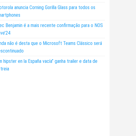
torola anuncia Corning Gorilla Glass para todos os
martphones
ec Benjamin é a mais recente confirmação para o NOS
ive’24
nda não é desta que o Microsoft Teams Clássico será
escontinuado
n hipster en la España vacía” ganha trailer e data de
treia