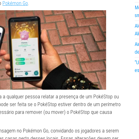
 o
Pokémon Go
.
Mo
s
Al
Al
Ai
d
“U
es
ta a qualquer pessoa relatar a presença de um PokéStop ou
ode ser feita se o PokéStop estiver dentro de um perímetro
ecessário para remover (ou mover) o PokéStop que causa
 mensagem no Pokémon Go, convidando os jogadores a serem
as casas perto desses locais. Essas alterações devem ser