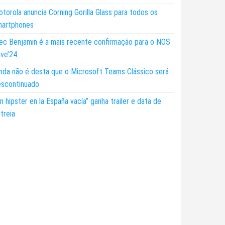
torola anuncia Corning Gorilla Glass para todos os
martphones
ec Benjamin é a mais recente confirmação para o NOS
ive’24
nda não é desta que o Microsoft Teams Clássico será
escontinuado
n hipster en la España vacía” ganha trailer e data de
treia