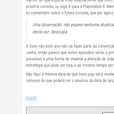
Vamos ter que esperar e ver exactamente que novo j
próxima consola, ou seja, é para a Playstation 4. Al
ou comentário sobre a futura consola, que por agor
Uma observação: não espere nenhuma atualiza
desta vez. Desculpa
A Sony não este ano não vai fazer parte da convençã
Junho, então parece que estes episódios serão a pri
previsível, e uma forma de chamar a atenção de tod
estratégia que pode ser boa, e ao mesmo tempo ser 
Não faço a mínima ideia de que novo jogo será revel
rumores do que poderá ser o anuncio da data de lanç
FONTE