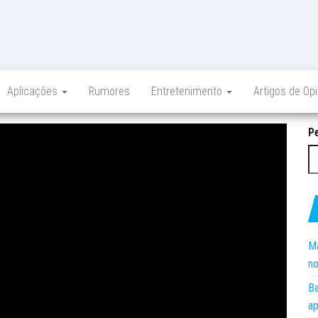
Aplicações
Rumores
Entretenimento
Artigos de Op
P
Ma
no
Ba
ap