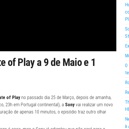
Ho
co
Pl
So
St
Ex
Mo
e of Play a 9 de Maio e 1
O 
te
Ro
Re
ate of Play
no passado dia 25 de Março, depois de amanha,
Th
ico, 23h em Portugal continental), a
Sony
vai realizar um novo
H
ração de apenas 10 minutos, o episódio traz outro olhar
Ne
à 