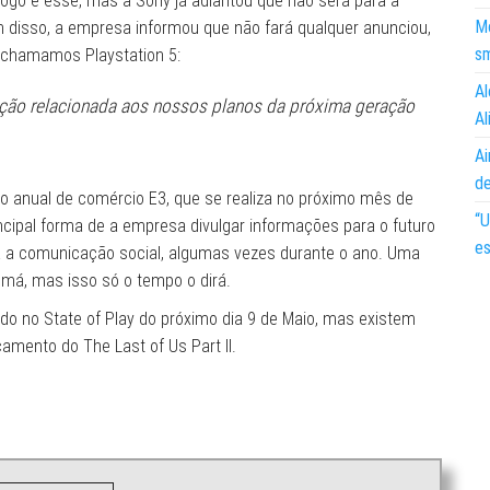
ogo é esse, mas a Sony já adiantou que não será para a
Mo
em disso, a empresa informou que não fará qualquer anunciou,
s
a chamamos Playstation 5:
Al
ção relacionada aos nossos planos da próxima geração
Al
Ai
d
o anual de comércio E3, que se realiza no próximo mês de
“U
ncipal forma de a empresa divulgar informações para o futuro
es
a a comunicação social, algumas vezes durante o ano. Uma
má, mas isso só o tempo o dirá.
ado no State of Play do próximo dia 9 de Maio, mas existem
amento do The Last of Us Part II.