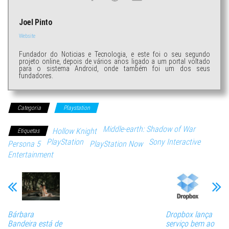
Joel Pinto
Website
Fundador do Noticias e Tecnologia, e este foi o seu segundo
projeto online, depois de vários anos ligado a um portal voltado
para o sistema Android, onde também foi um dos seus
fundadores.
Categoria
Playstation
Middle-earth: Shadow of War
Hollow Knight
Etiquetas
PlayStation
Sony Interactive
Persona 5
PlayStation Now
Entertainment
Bárbara
Dropbox lança
Bandeira está de
serviço bem ao