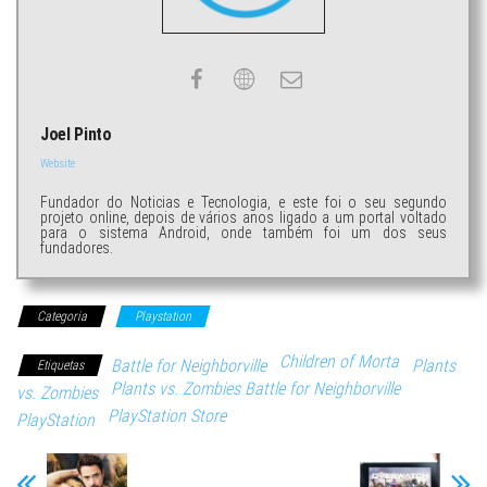
Joel Pinto
Website
Fundador do Noticias e Tecnologia, e este foi o seu segundo
projeto online, depois de vários anos ligado a um portal voltado
para o sistema Android, onde também foi um dos seus
fundadores.
Categoria
Playstation
Children of Morta
Battle for Neighborville
Plants
Etiquetas
Plants vs. Zombies Battle for Neighborville
vs. Zombies
PlayStation Store
PlayStation