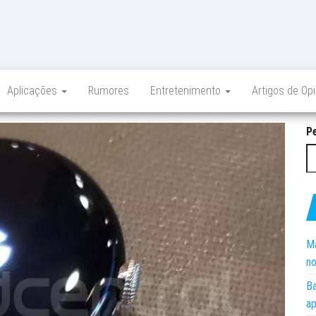
Aplicações
Rumores
Entretenimento
Artigos de Op
P
Ma
no
Ba
ap