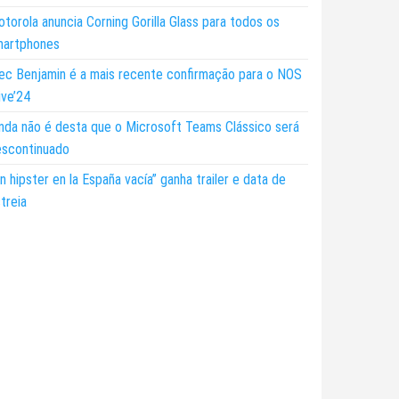
torola anuncia Corning Gorilla Glass para todos os
martphones
ec Benjamin é a mais recente confirmação para o NOS
ive’24
nda não é desta que o Microsoft Teams Clássico será
escontinuado
n hipster en la España vacía” ganha trailer e data de
treia