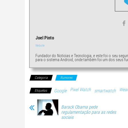
Joel Pinto
Website
Fundador do Noticias e Tecnologia, e este foi o seu segu
para o sistema Android, onde também foi um dos seus fu
Categoria
Rumores
Pixel Watch
Wear
Google
smartwatch
Etiquetas
Barack Obama pede
regulamentação para as redes
sociais