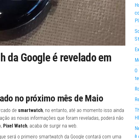
Ho
co
Pl
So
St
Ex
h da Google é revelado em
Mo
O 
te
Ro
iado no próximo mês de Maio
Re
Th
ercado de
smartwatch
, no entanto, até ao momento isso ainda
H
ração as novas informações que foram reveladas, poderá não
o,
Pixel Watch
, acaba de surgir na web.
Ne
à 
que será o primeiro smartwatch da Google contará com uma