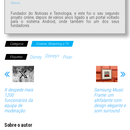
Website
Fundador do Noticias e Tecnologia, e este foi o seu segundo
projeto online, depois de vários anos ligado a um portal voltado
para o sistema Android, onde também foi um dos seus
fundadores.
Categoria
Cinema, Streaming e TV
Disney+
Disney
Pixar
Etiquetas
X despede mais
Samsung Music
1200
Frame: um
funcionários da
altifalante com
equipa de
design elegante e
moderação
som surround
Sobre o autor