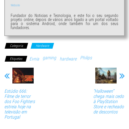
Website
Fundador do Noticias e Tecnologia, e este foi o seu segundo
projeto online, depois de vários anos ligado a um portal voltado
para o sistema Android, onde também foi um dos seus
fundadores.
Categoria
Hardware
gaming
Philips
Evnia
hardware
Etiquetas
Estúdio 666:
“Halloween”
Filme de terror
chega mais cedo
dos Foo Fighters
à PlayStation
estreia hoje na
Store e recheado
televisão em
de descontos
Portugal