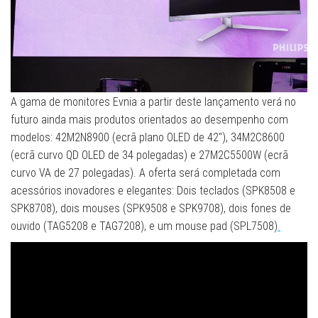
A gama de monitores Evnia a partir deste lançamento verá no
futuro ainda mais produtos orientados ao desempenho com
modelos: 42M2N8900 (ecrã plano OLED de 42″), 34M2C8600
(ecrã curvo QD OLED de 34 polegadas) e 27M2C5500W (ecrã
curvo VA de 27 polegadas). A oferta será completada com
acessórios inovadores e elegantes: Dois teclados (SPK8508 e
SPK8708), dois mouses (SPK9508 e SPK9708), dois fones de
ouvido (TAG5208 e TAG7208), e um mouse pad (SPL7508)
.