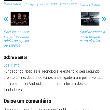
Varia radar
Varia radar
Garmin Varia UT 800
Varia UT 800
OnePlus anuncia
Cadillac anuncia
ser patrocinador
o seu próprio
oficial de equipa
carro elétrico
de esports
Sobre o autor
Joel Pinto
Fundador do Noticias e Tecnologia, e este foi o seu segundo
projeto online, depois de vários anos ligado a um portal voltado
para o sistema Android, onde também foi um dos seus
fundadores.
Deixe um comentário
O seu endereço de email não será publicado.
Campos