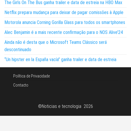
The Girls On The Bus ganha trailer e data de estreia na HBO Max
Netflix prepara mudança para deixar de pagar comissões à Apple
Motorola anuncia Corning Gorilla Glass para todos os smartphones
Alec Benjamin é a mais recente confirmação para o NOS Alive’24
Ainda não é desta que o Microsoft Teams Clássico será
descontinuado
“Un hipster en la España vacía” ganha trailer e data de estreia
Política de Privacidade
Contacto
©Noticias e tecnologia 2026