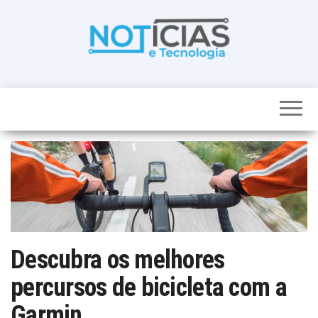
Skip
to
the
content
Noticias e
Tudo sobre
noticias de
Tecnologia
Tecnologia e
Entretenimento
num só lugar
Descubra os melhores
percursos de bicicleta com a
Garmin