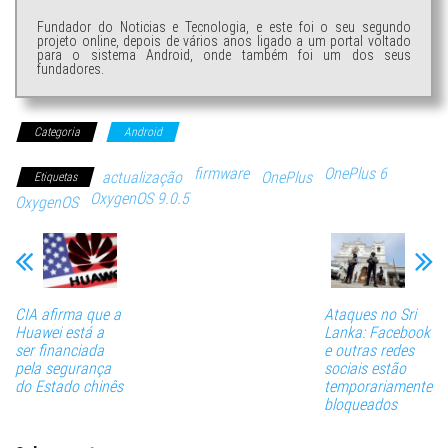
Fundador do Noticias e Tecnologia, e este foi o seu segundo
projeto online, depois de vários anos ligado a um portal voltado
para o sistema Android, onde também foi um dos seus
fundadores.
Categoria
Android
firmware
OnePlus 6
actualização
OnePlus
Etiquetas
OxygenOS 9.0.5
OxygenOS
CIA afirma que a
Ataques no Sri
Huawei está a
Lanka: Facebook
ser financiada
e outras redes
pela segurança
sociais estão
do Estado chinês
temporariamente
bloqueados