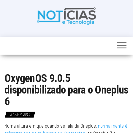
Skip
to
the
content
Noticias e
Tudo sobre
noticias de
Tecnologia
Tecnologia e
Entretenimento
num só lugar
OxygenOS 9.0.5
disponibilizado para o Oneplus
6
21 Abril, 2019
Numa altura em que quando se fala da Oneplus,
normalmente é