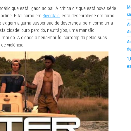
Mo
rio que está ligado ao pai. A critica diz que está nova série
s
oodline. E tal como em
Riverdale
, esta desenrola-se em torno
que exigem alguma suspensão de descrença, bem como uma
Al
esta cidade: ouro perdido, naufrágios, uma mansão
Al
rido. A cidade à beira-mar foi corrompida pelas suas
Ai
de violência.
d
“U
es