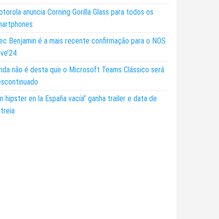
torola anuncia Corning Gorilla Glass para todos os
martphones
ec Benjamin é a mais recente confirmação para o NOS
ive’24
nda não é desta que o Microsoft Teams Clássico será
escontinuado
n hipster en la España vacía” ganha trailer e data de
treia