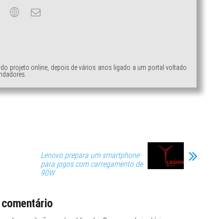
ndo projeto online, depois de vários anos ligado a um portal voltado
ndadores.
Lenovo prepara um smartphone
para jogos com carregamento de
90W
 comentário