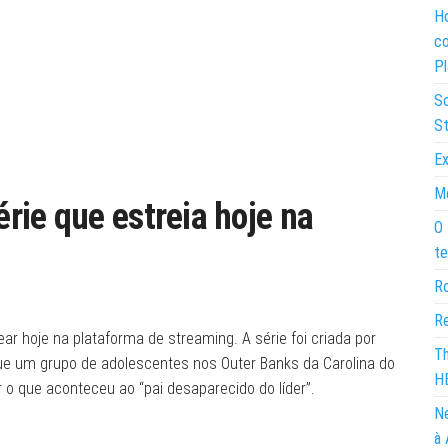
Ho
co
Pl
So
St
Ex
Mo
rie que estreia hoje na
O 
te
Ro
Re
ear hoje na plataforma de streaming. A série foi criada por
Th
ue um grupo de adolescentes nos Outer Banks da Carolina do
H
o que aconteceu ao “pai desaparecido do líder”.
Ne
à 