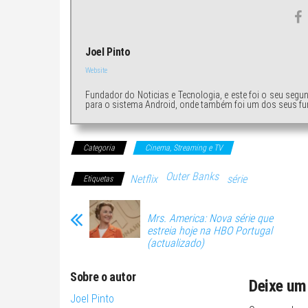
Joel Pinto
Website
Fundador do Noticias e Tecnologia, e este foi o seu segu
para o sistema Android, onde também foi um dos seus fu
Categoria
Cinema, Streaming e TV
Outer Banks
Netflix
série
Etiquetas
Mrs. America: Nova série que
estreia hoje na HBO Portugal
(actualizado)
Sobre o autor
Deixe um
Joel Pinto