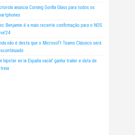
torola anuncia Corning Gorilla Glass para todos os
martphones
ec Benjamin é a mais recente confirmação para o NOS
ive’24
nda não é desta que o Microsoft Teams Clássico será
escontinuado
n hipster en la España vacía” ganha trailer e data de
treia