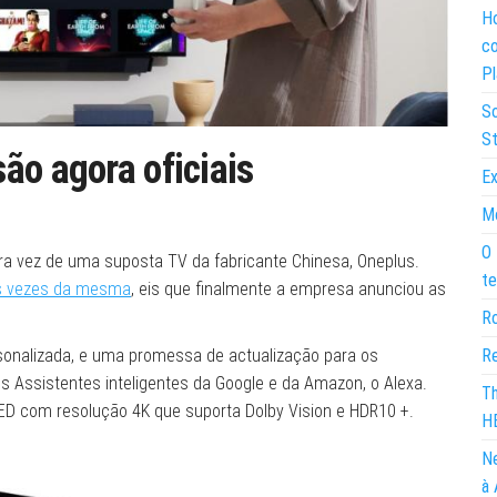
Ho
co
Pl
So
St
ão agora oficiais
Ex
Mo
O 
ra vez de uma suposta TV da fabricante Chinesa, Oneplus.
te
s vezes da mesma
, eis que finalmente a empresa anunciou as
Ro
sonalizada, e uma promessa de actualização para os
Re
 Assistentes inteligentes da Google e da Amazon, o Alexa.
Th
ED com resolução 4K que suporta Dolby Vision e HDR10 +.
H
Ne
à 