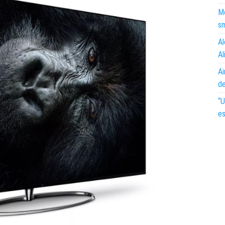
Mo
s
Al
Al
Ai
d
“U
es