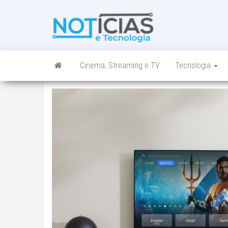
Skip
to
Noticias e
Tudo sobre
the
noticias de
Tecnologia
content
Tecnologia e
Entretenimento
num só lugar
Cinema, Streaming e TV
Tecnologia