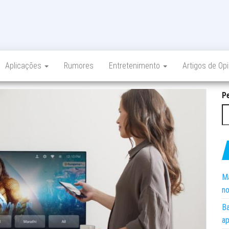
Aplicações
Rumores
Entretenimento
Artigos de Op
P
Ma
no
Ba
ap