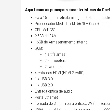
Aqui ficam as principais características da One
Ecrã 16:9 com retroiluminação QLED de 55 pol
Processador MediaTek MT5670 – Quad-Core qu
GPU Mali G51
2,5GB de RAM
16GB de Armazenamento interno
SOM:
4 altifalantes
2 subwoofers
2 tweeters
4 entradas HDMI (HDMI 2 eARC)
1 x USB 3.0
1 x USB 2.0
Entrada óptica de áudio
Porta Ethernet
Tomada de 3,5 mm para entrada AV (conversor 
USB-C para MTP e suporte para unidades USB-