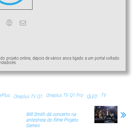
ndo projeto online, depois de vários anos ligado a um portal voltado
ndadores.
ePlus
Oneplus TV Q1 Pro
TV
Oneplus TV Q1
QLED
Will Smith dá concerto na
antestreia do filme Projeto
Gemini