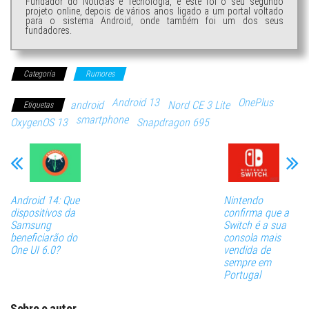
Fundador do Noticias e Tecnologia, e este foi o seu segundo
projeto online, depois de vários anos ligado a um portal voltado
para o sistema Android, onde também foi um dos seus
fundadores.
Categoria
Rumores
Android 13
OnePlus
android
Nord CE 3 Lite
Etiquetas
smartphone
OxygenOS 13
Snapdragon 695
Android 14: Que
Nintendo
dispositivos da
confirma que a
Samsung
Switch é a sua
beneficiarão do
consola mais
One UI 6.0?
vendida de
sempre em
Portugal
Sobre o autor