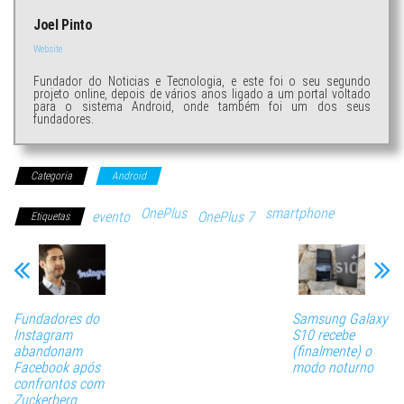
Joel Pinto
Website
Fundador do Noticias e Tecnologia, e este foi o seu segundo
projeto online, depois de vários anos ligado a um portal voltado
para o sistema Android, onde também foi um dos seus
fundadores.
Categoria
Android
OnePlus
smartphone
evento
OnePlus 7
Etiquetas
Fundadores do
Samsung Galaxy
Instagram
S10 recebe
abandonam
(finalmente) o
Facebook após
modo noturno
confrontos com
Zuckerberg