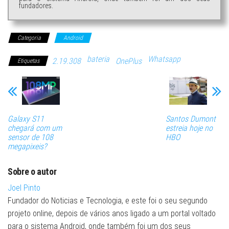
fundadores.
Categoria
Android
bateria
Whatsapp
2.19.308
OnePlus
Etiquetas
Galaxy S11
Santos Dumont
chegará com um
estreia hoje no
sensor de 108
HBO
megapixeis?
Sobre o autor
Joel Pinto
Fundador do Noticias e Tecnologia, e este foi o seu segundo
projeto online, depois de vários anos ligado a um portal voltado
para o sistema Android, onde também foi um dos seus