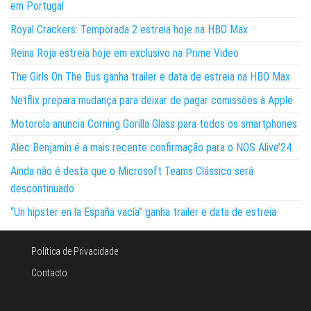
em Portugal
Royal Crackers: Temporada 2 estreia hoje na HBO Max
Reina Roja estreia hoje em exclusivo na Prime Video
The Girls On The Bus ganha trailer e data de estreia na HBO Max
Netflix prepara mudança para deixar de pagar comissões à Apple
Motorola anuncia Corning Gorilla Glass para todos os smartphones
Alec Benjamin é a mais recente confirmação para o NOS Alive’24
Ainda não é desta que o Microsoft Teams Clássico será
descontinuado
“Un hipster en la España vacía” ganha trailer e data de estreia
Política de Privacidade
Contacto