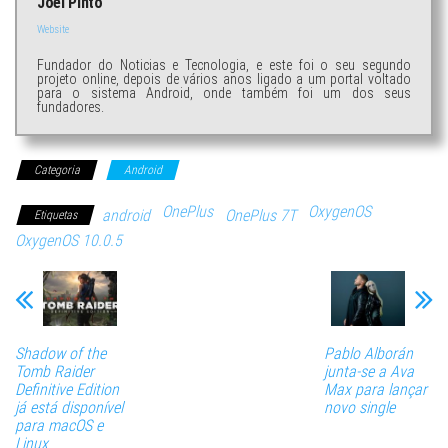
Joel Pinto
Website
Fundador do Noticias e Tecnologia, e este foi o seu segundo
projeto online, depois de vários anos ligado a um portal voltado
para o sistema Android, onde também foi um dos seus
fundadores.
Categoria
Android
OnePlus
OxygenOS
android
OnePlus 7T
Etiquetas
OxygenOS 10.0.5
Shadow of the
Pablo Alborán
Tomb Raider
junta-se a Ava
Definitive Edition
Max para lançar
já está disponível
novo single
para macOS e
Linux