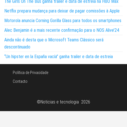
The Girls On The Bus ganha trailer e data de estreia na HBO Max
Netflix prepara mudança para deixar de pagar comissões à Apple
Motorola anuncia Corning Gorilla Glass para todos os smartphones
Alec Benjamin é a mais recente confirmação para o NOS Alive’24
Ainda não é desta que o Microsoft Teams Clássico será
descontinuado
“Un hipster en la España vacía” ganha trailer e data de estreia
Política de Privacidade
Contacto
©Noticias e tecnologia 2026