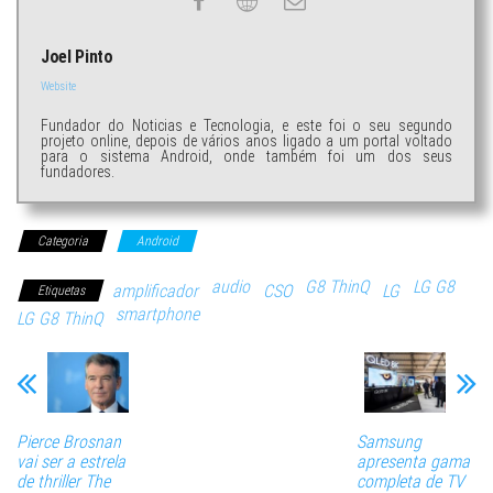
Joel Pinto
Website
Fundador do Noticias e Tecnologia, e este foi o seu segundo
projeto online, depois de vários anos ligado a um portal voltado
para o sistema Android, onde também foi um dos seus
fundadores.
Categoria
Android
audio
G8 ThinQ
LG G8
amplificador
CSO
LG
Etiquetas
smartphone
LG G8 ThinQ
Pierce Brosnan
Samsung
vai ser a estrela
apresenta gama
de thriller The
completa de TV