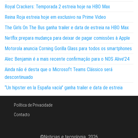
Royal Crackers: Temporada 2 estreia hoje na HBO Max
Reina Roja estreia hoje em exclusivo na Prime Video
The Girls On The Bus ganha trailer e data de estreia na HBO Max
Netflix prepara mudança para deixar de pagar comissões à Apple
Motorola anuncia Corning Gorilla Glass para todos os smartphones
Alec Benjamin é a mais recente confirmação para o NOS Alive’24
Ainda não é desta que o Microsoft Teams Clássico será
descontinuado
“Un hipster en la España vacía” ganha trailer e data de estreia
Política de Privacidade
Contacto
©Noticias e tecnologia 2026