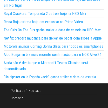
em Portugal
Royal Crackers: Temporada 2 estreia hoje na HBO Max
Reina Roja estreia hoje em exclusivo na Prime Video
The Girls On The Bus ganha trailer e data de estreia na HBO Max
Netflix prepara mudança para deixar de pagar comissões à Apple
Motorola anuncia Corning Gorilla Glass para todos os smartphones
Alec Benjamin é a mais recente confirmação para o NOS Alive’24
Ainda não é desta que o Microsoft Teams Clássico será
descontinuado
“Un hipster en la España vacía” ganha trailer e data de estreia
Política de Privacidade
Contacto