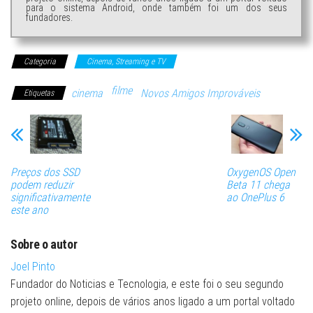
para o sistema Android, onde também foi um dos seus
fundadores.
Categoria
Cinema, Streaming e TV
filme
cinema
Novos Amigos Improváveis
Etiquetas
Preços dos SSD
OxygenOS Open
podem reduzir
Beta 11 chega
significativamente
ao OnePlus 6
este ano
Sobre o autor
Joel Pinto
Fundador do Noticias e Tecnologia, e este foi o seu segundo
projeto online, depois de vários anos ligado a um portal voltado