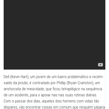
Dell (Kevin Hart), um jovem de um bairro problemático e recém-
saído da prisão, é contratado por Phillip (Bryan Cranston), um
aristocrata de meia-idade, que ficou tetraplégico na sequência
de um acidente, para o apoiar nas nas suas rotinas diárias.
Com o passar dos dias, aqueles dois homens com vidas tão
díspares, vão encontrar coisas em comum que ninguém julgaria