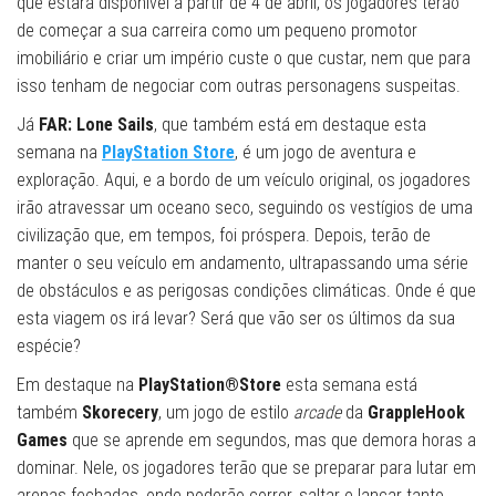
que estará disponível a partir de 4 de abril, os jogadores terão
de começar a sua carreira como um pequeno promotor
imobiliário e criar um império custe o que custar, nem que para
isso tenham de negociar com outras personagens suspeitas.
Já
FAR: Lone Sails
, que também está em destaque esta
semana na
PlayStation Store
, é um jogo de aventura e
exploração. Aqui, e a bordo de um veículo original, os jogadores
irão atravessar um oceano seco, seguindo os vestígios de uma
civilização que, em tempos, foi próspera. Depois, terão de
manter o seu veículo em andamento, ultrapassando uma série
de obstáculos e as perigosas condições climáticas. Onde é que
esta viagem os irá levar? Será que vão ser os últimos da sua
espécie?
Em destaque na
PlayStation®Store
esta semana está
também
Skorecery
, um jogo de estilo
arcade
da
GrappleHook
Games
que se aprende em segundos, mas que demora horas a
dominar. Nele, os jogadores terão que se preparar para lutar em
arenas fechadas, onde poderão correr, saltar e lançar tanto