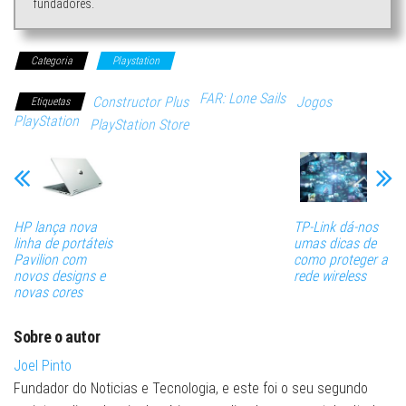
fundadores.
Categoria
Playstation
FAR: Lone Sails
Constructor Plus
Jogos
Etiquetas
PlayStation
PlayStation Store
HP lança nova
TP-Link dá-nos
linha de portáteis
umas dicas de
Pavilion com
como proteger a
novos designs e
rede wireless
novas cores
Sobre o autor
Joel Pinto
Fundador do Noticias e Tecnologia, e este foi o seu segundo