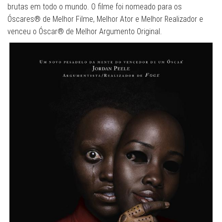
brutas em todo o mundo. O filme foi nomeado para os
Óscares® de Melhor Filme, Melhor Ator e Melhor Realizador e
venceu o Óscar® de Melhor Argumento Original.