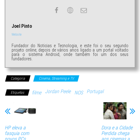
Joel Pinto
Website
Fundador do Noticias e Tecnologia, e este foi o seu segundo
projeto online, depois de vários anos ligado a um portal voltado
para o sistema Android, onde também foi um dos seus
fundadores.
Categoria
Cinema, Streaming e TV
Jordan Peele
Portugal
filme
NOS
Etiquetas
HP eleva a
Dora e a Cidade
fasquia com
Perdida chega
novos PCs
aos cinemas a