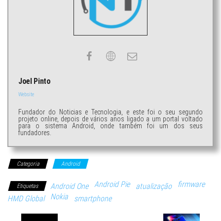
Joel Pinto
Website
Fundador do Noticias e Tecnologia, e este foi o seu segundo
projeto online, depois de vários anos ligado a um portal voltado
para o sistema Android, onde também foi um dos seus
fundadores.
Categoria
Android
Android Pie
firmware
Android One
atualização
Etiquetas
Nokia
HMD Global
smartphone