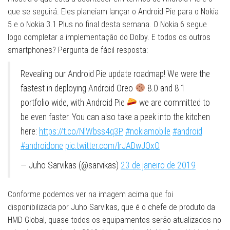
que se seguirá. Eles planeiam lançar o Android Pie para o Nokia
5 e o Nokia 3.1 Plus no final desta semana. O Nokia 6 segue
logo completar a implementação do Dolby. E todos os outros
smartphones? Pergunta de fácil resposta:
Revealing our Android Pie update roadmap! We were the
fastest in deploying Android Oreo
8.0 and 8.1
portfolio wide, with Android Pie
we are committed to
be even faster. You can also take a peek into the kitchen
here:
https://t.co/NlWbss4q3P
#nokiamobile
#android
#androidone
pic.twitter.com/lrJADwJOxO
— Juho Sarvikas (@sarvikas)
23 de janeiro de 2019
Conforme podemos ver na imagem acima que foi
disponibilizada por Juho Sarvikas, que é o chefe de produto da
HMD Global, quase todos os equipamentos serão atualizados no