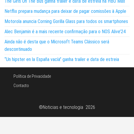
The Girls On The Bus ganha trailer e data de estreia na HBO Max
Netflix prepara mudança para deixar de pagar comissões à Apple
Motorola anuncia Corning Gorilla Glass para todos os smartphones
Alec Benjamin é a mais recente confirmação para o NOS Alive’24
Ainda não é desta que o Microsoft Teams Clássico será
descontinuado
“Un hipster en la España vacía” ganha trailer e data de estreia
Política de Privacidade
Contacto
©Noticias e tecnologia 2026