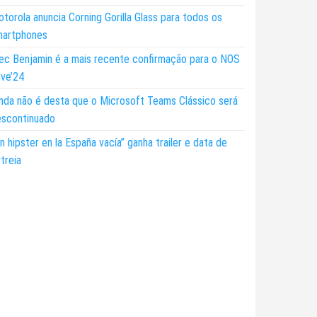
torola anuncia Corning Gorilla Glass para todos os
martphones
ec Benjamin é a mais recente confirmação para o NOS
ive’24
nda não é desta que o Microsoft Teams Clássico será
escontinuado
n hipster en la España vacía” ganha trailer e data de
treia