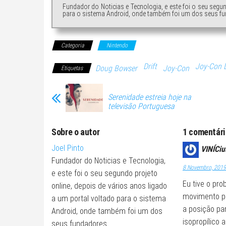
Fundador do Noticias e Tecnologia, e este foi o seu segu
para o sistema Android, onde também foi um dos seus fu
Categoria
Nintendo
Drift
Joy-Con D
Doug Bowser
Joy-Con
Etiquetas
Serenidade estreia hoje na
televisão Portuguesa
Sobre o autor
1 comentári
Joel Pinto
VINÍCiu
Fundador do Noticias e Tecnologia,
8 Novembro, 2019
e este foi o seu segundo projeto
Eu tive o pr
online, depois de vários anos ligado
movimento pa
a um portal voltado para o sistema
a posição par
Android, onde também foi um dos
isopropílico 
seus fundadores.