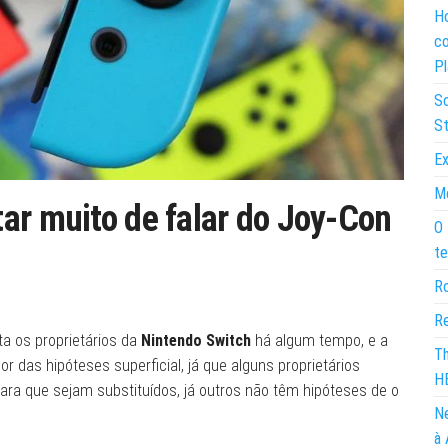
Ho
co
Pl
So
St
Ex
Mo
ar muito de falar do Joy-Con
O 
te
Ro
Re
 os proprietários da
Nintendo Switch
há algum tempo, e a
Th
 das hipóteses superficial, já que alguns proprietários
H
ra que sejam substituídos, já outros não têm hipóteses de o
Ne
à 