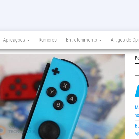
Aplicações
Rumores
Entretenimento
Artigos de Op
P
Ma
no
Ba
ap