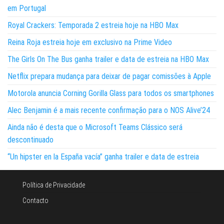
em Portugal
Royal Crackers: Temporada 2 estreia hoje na HBO Max
Reina Roja estreia hoje em exclusivo na Prime Video
The Girls On The Bus ganha trailer e data de estreia na HBO Max
Netflix prepara mudança para deixar de pagar comissões à Apple
Motorola anuncia Corning Gorilla Glass para todos os smartphones
Alec Benjamin é a mais recente confirmação para o NOS Alive’24
Ainda não é desta que o Microsoft Teams Clássico será
descontinuado
“Un hipster en la España vacía” ganha trailer e data de estreia
Política de Privacidade
Contacto