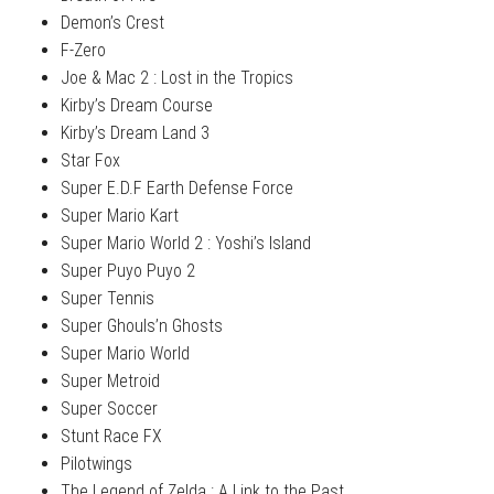
Demon’s Crest
F-Zero
Joe & Mac 2 : Lost in the Tropics
Kirby’s Dream Course
Kirby’s Dream Land 3
Star Fox
Super E.D.F Earth Defense Force
Super Mario Kart
Super Mario World 2 : Yoshi’s Island
Super Puyo Puyo 2
Super Tennis
Super Ghouls’n Ghosts
Super Mario World
Super Metroid
Super Soccer
Stunt Race FX
Pilotwings
The Legend of Zelda : A Link to the Past