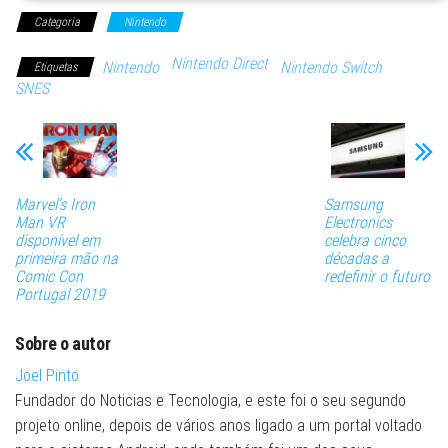
Categoria
Nintendo
Nintendo Direct
Nintendo
Nintendo Switch
Etiquetas
SNES
Marvel’s Iron
Samsung
Man VR
Electronics
disponível em
celebra cinco
primeira mão na
décadas a
Comic Con
redefinir o futuro
Portugal 2019
Sobre o autor
Joel Pinto
Fundador do Noticias e Tecnologia, e este foi o seu segundo
projeto online, depois de vários anos ligado a um portal voltado