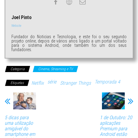
Joel Pinto
Website
Fundador do Noticias e Tecnologia, e este foi o seu segundo
projeto online, depois de vários anos ligado a um portal voltado
para o sistema Android, onde também foi um dos seus
fundadores.
Categoria
Cinema, Streaming e TV
série
Temporada 4
Netflix
Stranger Things
Etiquetas
5 dicas para
1 de Outubro: 20
uma utilização
aplicações
amigável do
Premium para
smartphone em
Android estão