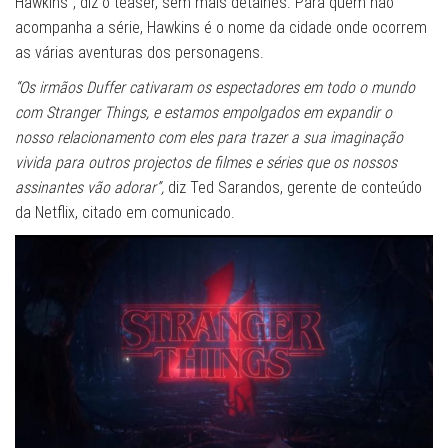
Hawkins”, diz o teaser, sem mais detalhes. Para quem não
acompanha a série, Hawkins é o nome da cidade onde ocorrem
as várias aventuras dos personagens.
“Os irmãos Duffer cativaram os espectadores em todo o mundo
com Stranger Things, e estamos empolgados em expandir o
nosso relacionamento com eles para trazer a sua imaginação
vivida para outros projectos de filmes e séries que os nossos
assinantes vão adorar”,
diz Ted Sarandos, gerente de conteúdo
da Netflix, citado em comunicado.