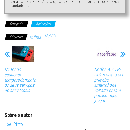
para o sistema Android, onde também foi um dos seus
fundadores.
Categoria
Aplicações
Netflix
falhas
Etiquetas
Nintendo
Neffos A5: TP-
suspende
Link revela o seu
temporariamente
primeiro
os seus serviços
smartphone
de assistência
voltado para o
publico mais
jovem
Sobre o autor
Joel Pinto