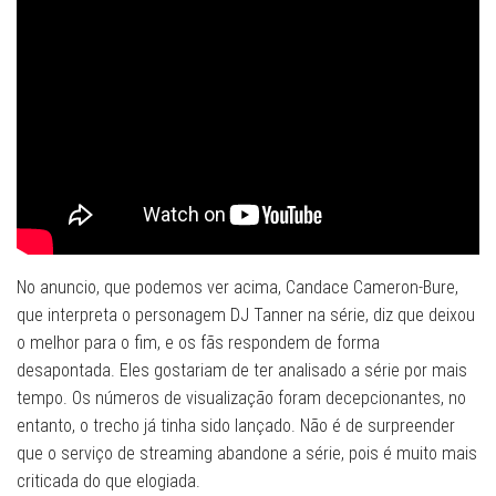
No anuncio, que podemos ver acima, Candace Cameron-Bure,
que interpreta o personagem DJ Tanner na série, diz que deixou
o melhor para o fim, e os fãs respondem de forma
desapontada. Eles gostariam de ter analisado a série por mais
tempo. Os números de visualização foram decepcionantes, no
entanto, o trecho já tinha sido lançado. Não é de surpreender
que o serviço de streaming abandone a série, pois é muito mais
criticada do que elogiada.