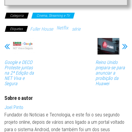
Categoria
Cinema, Streaming e TV
Netflix
Fuller House
série
Etiquetas
Google e DECO
Reino Unido
Proteste juntas
prepara-se para
na 2ª Edição da
anunciar a
NET Viva e
proibição da
Segura
Huawei
Sobre o autor
Joel Pinto
Fundador do Noticias e Tecnologia, e este foi o seu segundo
projeto online, depois de vários anos ligado a um portal voltado
para o sistema Android, onde também foi um dos seus