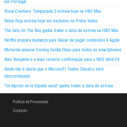
em Portugal
Royal Crackers: Temporada 2 estreia hoje na HBO Max
Reina Roja estreia hoje em exclusivo na Prime Video
The Girls On The Bus ganha trailer e data de estreia na HBO Max
Netflix prepara mudança para deixar de pagar comissões à Apple
Motorola anuncia Corning Gorilla Glass para todos os smartphones
Alec Benjamin é a mais recente confirmação para o NOS Alive’24
Ainda não é desta que o Microsoft Teams Clássico será
descontinuado
“Un hipster en la España vacía” ganha trailer e data de estreia
Política de Privacidade
Contacto