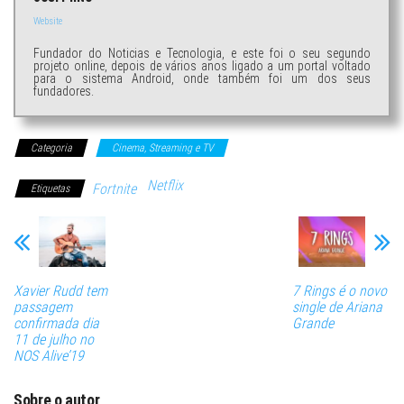
Website
Fundador do Noticias e Tecnologia, e este foi o seu segundo
projeto online, depois de vários anos ligado a um portal voltado
para o sistema Android, onde também foi um dos seus
fundadores.
Categoria
Cinema, Streaming e TV
Netflix
Fortnite
Etiquetas
Xavier Rudd tem
7 Rings é o novo
passagem
single de Ariana
confirmada dia
Grande
11 de julho no
NOS Alive’19
Sobre o autor