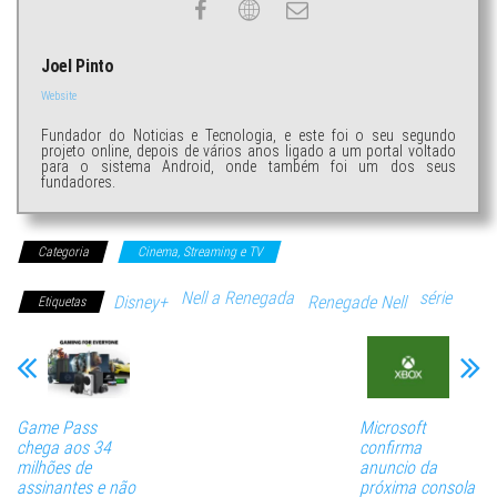
Joel Pinto
Website
Fundador do Noticias e Tecnologia, e este foi o seu segundo
projeto online, depois de vários anos ligado a um portal voltado
para o sistema Android, onde também foi um dos seus
fundadores.
Categoria
Cinema, Streaming e TV
Nell a Renegada
série
Disney+
Renegade Nell
Etiquetas
Game Pass
Microsoft
chega aos 34
confirma
milhões de
anuncio da
assinantes e não
próxima consola