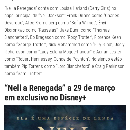
“Nell a Renegada” conta com Louisa Harland (Derry Girls) no
papel principal de “Nell Jackson”; Frank Dillane como “Charles
Devereux”, Alice Kremelberg como “Sofia Wilmot”, Ényì
Okoronkwo como “Rasselas”, Jake Dunn como “Thomas
Blancheford”, Bo Bragason como “Roxy Trotter”, Florence Keen
como “George Trotter”, Nick Mohammed como “Billy Blind”, Joely
Richardson como “Lady Eularia Moggerhangar” e Adrian Lester
como “Robert Hennessey, Conde de Poynton”. No elenco estão
também Pip Torrens como “Lord Blancheford” e Craig Parkinson
como “Sam Trotter”.
“Nell a Renegada” a 29 de março
em exclusivo no Disney+