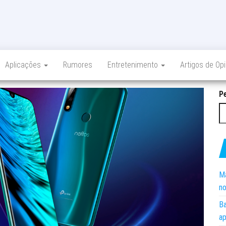
Aplicações
Rumores
Entretenimento
Artigos de Op
P
Ma
no
Ba
ap