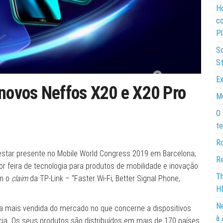
Ho
co
Pl
So
St
Ex
 novos Neffos X20 e X20 Pro
Mo
O 
te
Ro
estar presente no Mobile World Congress 2019 em Barcelona,
Re
r feira de tecnologia para produtos de mobilidade e inovação
Th
om o
claim
da TP-Link – “Faster Wi-Fi, Better Signal Phone,
H
Ne
a mais vendida do mercado no que concerne a dispositivos
à 
ia. Os seus produtos são distribuídos em mais de 170 países