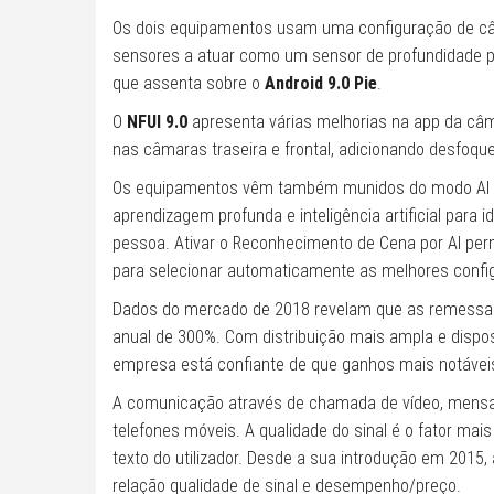
Os dois equipamentos usam uma configuração de câm
sensores a atuar como um sensor de profundidade par
que assenta sobre o
Android 9.0 Pie
.
O
NFUI 9.0
apresenta várias melhorias na app da câm
nas câmaras traseira e frontal, adicionando desfoq
Os equipamentos vêm também munidos do modo AI B
aprendizagem profunda e inteligência artificial para i
pessoa. Ativar o Reconhecimento de Cena por AI per
para selecionar automaticamente as melhores confi
Dados do mercado de 2018 revelam que as remessas
anual de 300%. Com distribuição mais ampla e dispos
empresa está confiante de que ganhos mais notávei
A comunicação através de chamada de vídeo, mensag
telefones móveis. A qualidade do sinal é o fator m
texto do utilizador. Desde a sua introdução em 2015
relação qualidade de sinal e desempenho/preço.