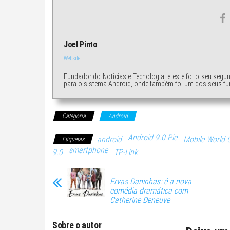
Joel Pinto
Website
Fundador do Noticias e Tecnologia, e este foi o seu segu
para o sistema Android, onde também foi um dos seus fu
Categoria
Android
Android 9.0 Pie
android
Mobile World 
Etiquetas
smartphone
9.0
TP-Link
Ervas Daninhas: é a nova
comédia dramática com
Catherine Deneuve
Sobre o autor