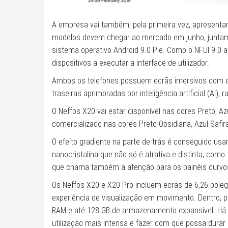
A empresa vai também, pela primeira vez, apresenta
modelos devem chegar ao mercado em junho, juntame
sistema operativo Android 9.0 Pie. Como o NFUI 9.0 a
dispositivos a executar a interface de utilizador.
Ambos os telefones possuem ecrãs imersivos com es
traseiras aprimoradas por inteligência artificial (AI)
O Neffos X20 vai estar disponível nas cores Preto, A
comercializado nas cores Preto Obsidiana, Azul Safir
O efeito gradiente na parte de trás é conseguido u
nanocristalina que não só é atrativa e distinta, co
que chama também a atenção para os painéis curvos
Os Neffos X20 e X20 Pro incluem ecrãs de 6,26 pole
experiência de visualização em movimento. Dentro, 
RAM e até 128 GB de armazenamento expansível. Há
utilização mais intensa e fazer com que possa durar 