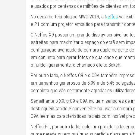
e usados por centenas de milhões de clientes em t
No certame tecnológico MWC 2019, a
Neffos
vai exib
e P1 com um projetor embutido para transmitir con
O Neffos X9 possui um grande display sensível ao t
estreitas para maximizar o espaço do ecrã sem im
configuração avançada de câmara dupla na parte de
em conjunto para gerar fotos de qualidade que mant
o fundo ligeiramente, o chamado efeito Bokeh.
Por outro lado, o Neffos C9 e o C9A também impres
em tamanhos generosos de 5,99 e de 5,45 polegadas,
completo que vão certamente agradar os utilizadores
Semelhante o X9, o C9 e C9A incluem sensores de im
desbloqueio rápido e conveniente ao usar a câmara pa
C9A leem as características faciais com incrível prec
Neffos P1, por outro lado, inclui um projetor a lase
numa parede ou em qualquer superfície plana em alt