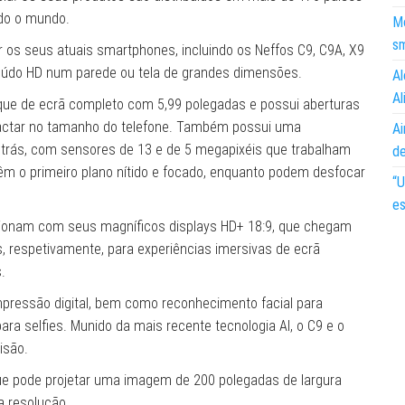
odo o mundo.
Mo
s
ir os seus atuais smartphones, incluindo os Neffos C9, C9A, X9
teúdo HD num parede ou tela de grandes dimensões.
Al
Al
oque de ecrã completo com 5,99 polegadas e possui aberturas
pactar no tamanho do telefone. Também possui uma
Ai
 trás, com sensores de 13 e de 5 megapixéis que trabalham
d
êm o primeiro plano nítido e focado, enquanto podem desfocar
“U
es
sionam com seus magníficos displays HD+ 18:9, que chegam
 respetivamente, para experiências imersivas de ecrã
.
pressão digital, bem como reconhecimento facial para
ra selfies. Munido da mais recente tecnologia AI, o C9 e o
isão.
r que pode projetar uma imagem de 200 polegadas de largura
a resolução.