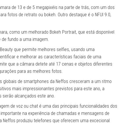
ara de 13 e de 5 megapixéis na parte de trás, com um dos
a fotos de retrato ou bokeh. Outro destaque é o NFUI 9.0,
ara, como um melhorado Bokeh Portrait, que está disponível
ue de fundo a uma imagem.
eauty que permite melhores selfies, usando uma
dentificar e melhorar as características faciais de uma
mite que a câmara detete até 17 cenas e objetos diferentes
gurações para as melhores fotos.
 globais de smartphones da Neffos cresceram a um ritmo
itivos mais impressionantes previstos para este ano, a
s serão alcançados este ano.
em de voz ou chat é uma das principais funcionalidades dos
ais importante na experiência de chamadas e mensagens de
, a Neffos produziu telefones que oferecem uma excecional