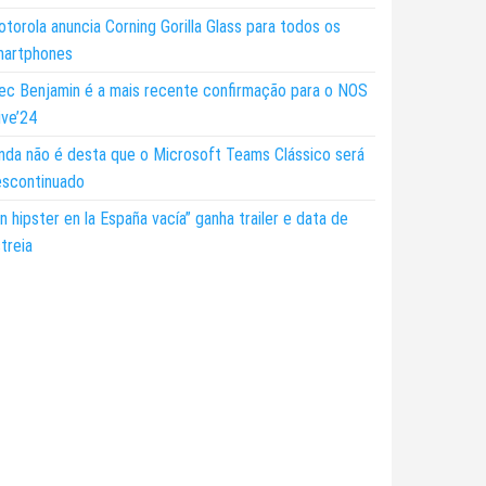
torola anuncia Corning Gorilla Glass para todos os
martphones
ec Benjamin é a mais recente confirmação para o NOS
ive’24
nda não é desta que o Microsoft Teams Clássico será
escontinuado
n hipster en la España vacía” ganha trailer e data de
treia