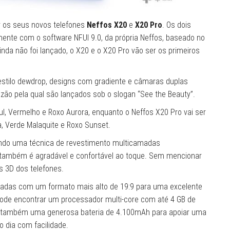
r os seus novos telefones
Neffos X20
e
X20 Pro
. Os dois
nte com o software NFUI 9.0, da própria Neffos, baseado no
inda não foi lançado, o X20 e o X20 Pro vão ser os primeiros
tilo dewdrop, designs com gradiente e câmaras duplas
, razão pela qual são lançados sob o slogan “See the Beauty”.
zul, Vermelho e Roxo Aurora, enquanto o Neffos X20 Pro vai ser
a, Verde Malaquite e Roxo Sunset.
sando uma técnica de revestimento multicamadas
mo também é agradável e confortável ao toque. Sem mencionar
 3D dos telefones.
gadas com um formato mais alto de 19:9 para uma excelente
pode encontrar um processador multi-core com até 4 GB de
 também uma generosa bateria de 4.100mAh para apoiar uma
o dia com facilidade.