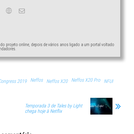
ndo projeto online, depois de vários anos ligado a um portal voltado
ndadores.
Neffos
Neffos X20 Pro
Congress 2019
Neffos X20
NFUI
Temporada 3 de Tales by Light
chega hoje à Netflix