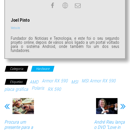
Joel Pinto
Website
Fundador do Noticias e Tecnologia, e este foi o seu segundo
projeto online, depois de vários anos ligado a um portal voltado
para o sistema Android, onde também foi um dos seus
fundadores.
Categoria
Hardware
Armor RX 590
MSI Armor RX 590
AMD
MSI
Etiquetas
Polaris
placa gráfica
RX 590
Procura um
André Rieu lança
presente para a
o DVD “Love in