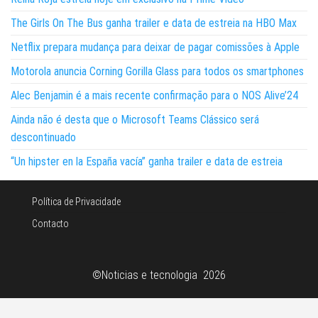
The Girls On The Bus ganha trailer e data de estreia na HBO Max
Netflix prepara mudança para deixar de pagar comissões à Apple
Motorola anuncia Corning Gorilla Glass para todos os smartphones
Alec Benjamin é a mais recente confirmação para o NOS Alive’24
Ainda não é desta que o Microsoft Teams Clássico será
descontinuado
“Un hipster en la España vacía” ganha trailer e data de estreia
Política de Privacidade
Contacto
©Noticias e tecnologia 2026