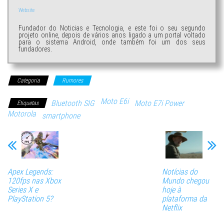
Website
Fundador do Noticias e Tecnologia, e este foi o seu segundo
projeto online, depois de vários anos ligado a um portal voltado
para o sistema Android, onde também foi um dos seus
fundadores.
Categoria
Rumores
Moto E6i
Bluetooth SIG
Moto E7i Power
Etiquetas
Motorola
smartphone
Apex Legends:
Notícias do
120fps nas Xbox
Mundo chegou
Series X e
hoje à
PlayStation 5?
plataforma da
Netflix