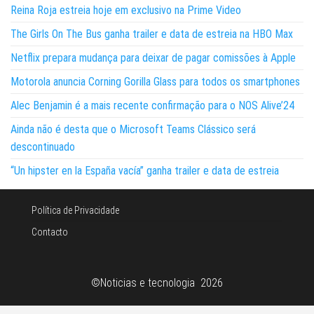
Reina Roja estreia hoje em exclusivo na Prime Video
The Girls On The Bus ganha trailer e data de estreia na HBO Max
Netflix prepara mudança para deixar de pagar comissões à Apple
Motorola anuncia Corning Gorilla Glass para todos os smartphones
Alec Benjamin é a mais recente confirmação para o NOS Alive’24
Ainda não é desta que o Microsoft Teams Clássico será
descontinuado
“Un hipster en la España vacía” ganha trailer e data de estreia
Política de Privacidade
Contacto
©Noticias e tecnologia 2026