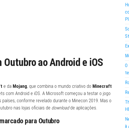
Ho
co
Pl
So
St
Ex
Mo
 Outubro ao Android e iOS
O 
te
Ro
ft
e da
Mojang
, que combina o mundo criativo do
Minecraft
Re
s com Android e iOS. A Microsoft começou a testar o jogo
ns países, conforme revelado durante o Minecon 2019. Mas o
Th
tubro nas lojas oficiais de
download
de aplicações.
H
Ne
 marcado para Outubro
à 