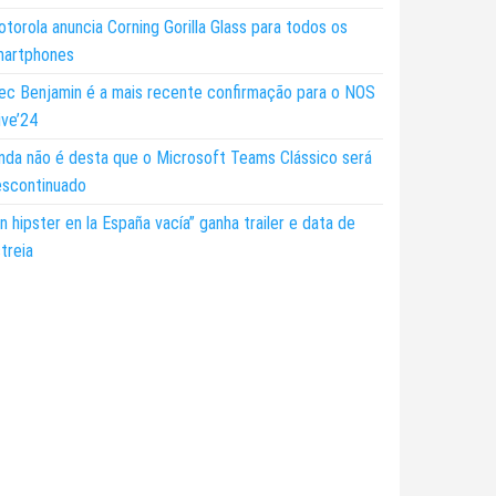
torola anuncia Corning Gorilla Glass para todos os
martphones
ec Benjamin é a mais recente confirmação para o NOS
ive’24
nda não é desta que o Microsoft Teams Clássico será
escontinuado
n hipster en la España vacía” ganha trailer e data de
treia