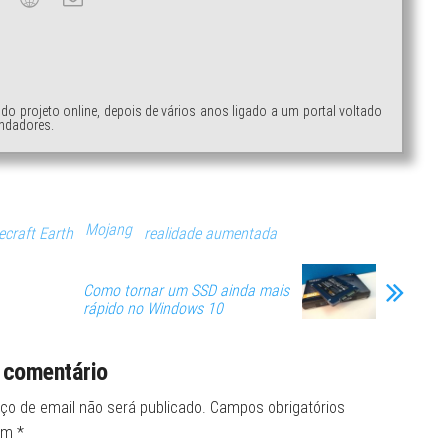
ndo projeto online, depois de vários anos ligado a um portal voltado
ndadores.
Mojang
ecraft Earth
realidade aumentada
Como tornar um SSD ainda mais
rápido no Windows 10
 comentário
ço de email não será publicado.
Campos obrigatórios
om
*