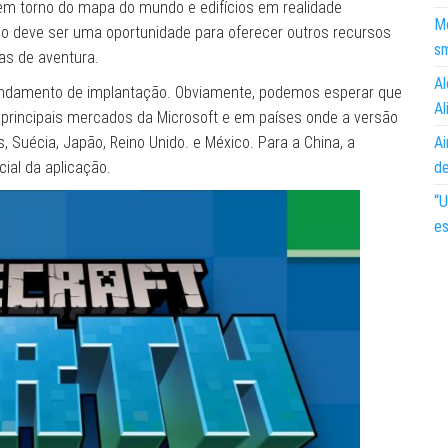
os em torno do mapa do mundo e edifícios em realidade
Mo
o deve ser uma oportunidade para oferecer outros recursos
s
as de aventura.
Al
ndamento de implantação. Obviamente, podemos esperar que
Al
s principais mercados da Microsoft e em países onde a versão
, Suécia, Japão, Reino Unido. e México. Para a China, a
Ai
ial da aplicação.
d
“U
es