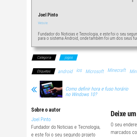
Joel Pinto
Website
Fundador do Noticias e Tecnologia, e este foi o seu segu
para o sistema Android, onde também foi um dos seus fu
Categoria
jogos
ios
Minecraft
android
Microsoft
Min
Etiquetas
Como definir hora e fuso horário
no Windows 10?
Sobre o autor
Deixe um
Joel Pinto
O seu endere
Fundador do Noticias e Tecnologia,
marcados c
e este foi o seu segundo projeto