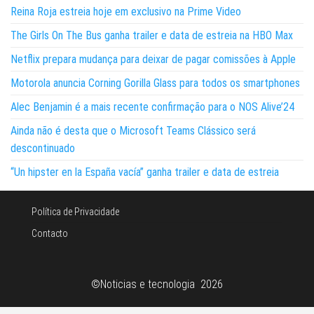
Reina Roja estreia hoje em exclusivo na Prime Video
The Girls On The Bus ganha trailer e data de estreia na HBO Max
Netflix prepara mudança para deixar de pagar comissões à Apple
Motorola anuncia Corning Gorilla Glass para todos os smartphones
Alec Benjamin é a mais recente confirmação para o NOS Alive’24
Ainda não é desta que o Microsoft Teams Clássico será
descontinuado
“Un hipster en la España vacía” ganha trailer e data de estreia
Política de Privacidade
Contacto
©Noticias e tecnologia 2026