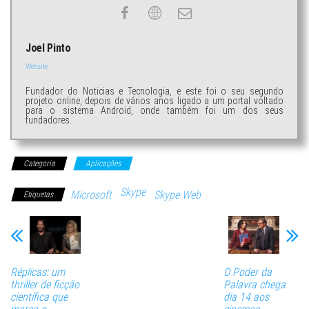
Joel Pinto
Website
Fundador do Noticias e Tecnologia, e este foi o seu segundo
projeto online, depois de vários anos ligado a um portal voltado
para o sistema Android, onde também foi um dos seus
fundadores.
Categoria
Aplicações
Skype
Microsoft
Skype Web
Etiquetas
Réplicas: um
O Poder da
thriller de ficção
Palavra chega
científica que
dia 14 aos