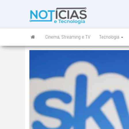
Skip
to
Noticias e
Tudo sobre
the
noticias de
Tecnologia
content
Tecnologia e
Entretenimento
num só lugar
Cinema, Streaming e TV
Tecnologia