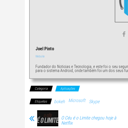
Joel Pinto
Website
Fundador do Noticias e Tecnologia, e este foi o seu segu
para o sistema Android, onde também foi um dos seus fu
Categoria
Aplicações
Microsoft
bokeh
Skype
Etiquetas
O Céu é o Limite chegou hoje à
Netflix