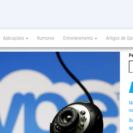
Aplicações
Rumores
Entretenimento
Artigos de Op
P
Ma
no
Ba
ap