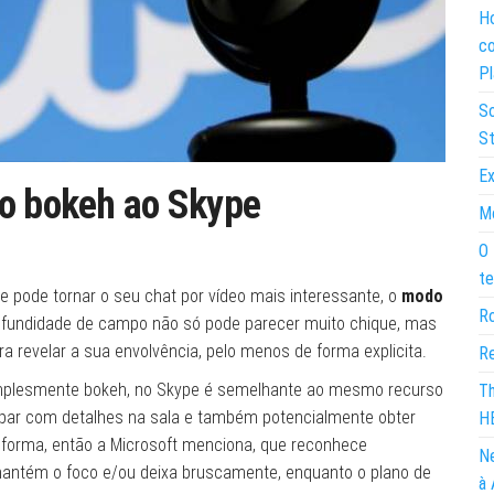
Ho
co
Pl
So
St
Ex
do bokeh ao Skype
Mo
O 
te
e pode tornar o seu chat por vídeo mais interessante, o
modo
Ro
rofundidade de campo não só pode parecer muito chique, mas
revelar a sua envolvência, pelo menos de forma explicita.
Re
implesmente bokeh, no Skype é semelhante ao mesmo recurso
Th
upar com detalhes na sala e também potencialmente obter
H
forma, então a Microsoft menciona, que reconhece
Ne
ntém o foco e/ou deixa bruscamente, enquanto o plano de
à 