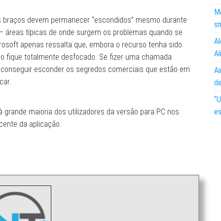
Mo
 os braços devem permanecer “escondidos” mesmo durante
s
– áreas típicas de onde surgem os problemas quando se
Al
osoft apenas ressalta que, embora o recurso tenha sido
Al
ndo fique totalmente desfocado. Se fizer uma chamada
rá conseguir esconder os segredos comerciais que estão em
Ai
car.
d
“U
à grande maioria dos utilizadores da versão para PC nos
es
cente da aplicação.