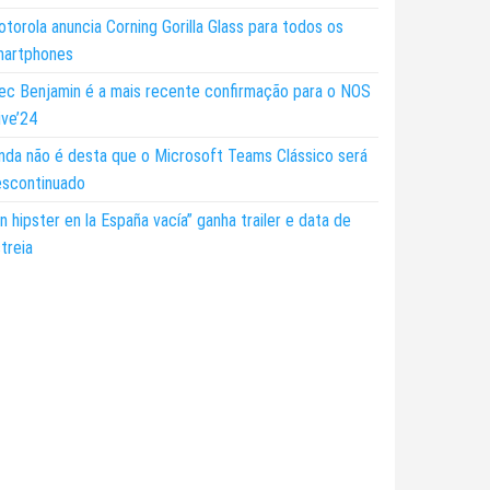
torola anuncia Corning Gorilla Glass para todos os
martphones
ec Benjamin é a mais recente confirmação para o NOS
ive’24
nda não é desta que o Microsoft Teams Clássico será
escontinuado
n hipster en la España vacía” ganha trailer e data de
treia