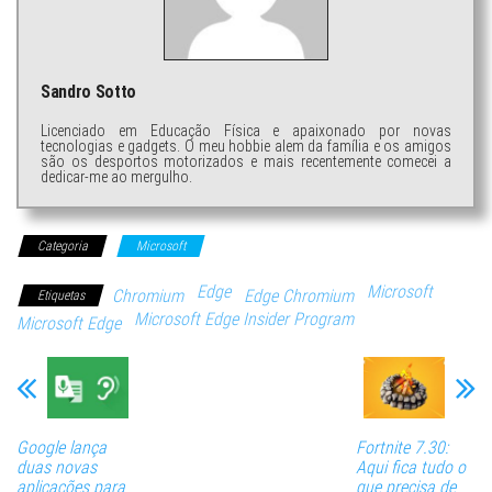
Sandro Sotto
Licenciado em Educação Física e apaixonado por novas
tecnologias e gadgets. O meu hobbie alem da família e os amigos
são os desportos motorizados e mais recentemente comecei a
dedicar-me ao mergulho.
Categoria
Microsoft
Edge
Microsoft
Chromium
Edge Chromium
Etiquetas
Microsoft Edge Insider Program
Microsoft Edge
Google lança
Fortnite 7.30:
duas novas
Aqui fica tudo o
aplicações para
que precisa de