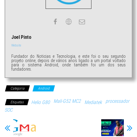
Joel Pinto
Website
Fundador do Noticias e Tecnologia, e este foi o seu segundo
projeto online, depois de vários anos ligado a um portal voltado
para o sistema Android, onde também foi um dos seus
fundadores.
Categoria
Android
Mali-G52 MC2
processador
Helio G80
Mediatek
Etiquetas
SOC