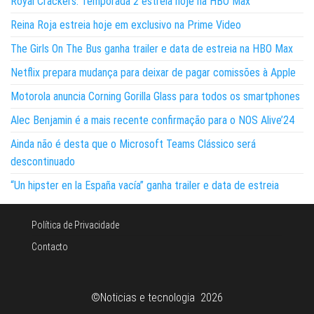
Royal Crackers: Temporada 2 estreia hoje na HBO Max
Reina Roja estreia hoje em exclusivo na Prime Video
The Girls On The Bus ganha trailer e data de estreia na HBO Max
Netflix prepara mudança para deixar de pagar comissões à Apple
Motorola anuncia Corning Gorilla Glass para todos os smartphones
Alec Benjamin é a mais recente confirmação para o NOS Alive’24
Ainda não é desta que o Microsoft Teams Clássico será
descontinuado
“Un hipster en la España vacía” ganha trailer e data de estreia
Política de Privacidade
Contacto
©Noticias e tecnologia 2026