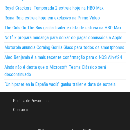
Royal Crackers: Temporada 2 estreia hoje na HBO Max
Reina Roja estreia hoje em exclusivo na Prime Video
The Girls On The Bus ganha trailer e data de estreia na HBO Max
Netflix prepara mudança para deixar de pagar comissões à Apple
Motorola anuncia Corning Gorilla Glass para todos os smartphones
Alec Benjamin é a mais recente confirmação para o NOS Alive’24
Ainda não é desta que o Microsoft Teams Clássico será
descontinuado
“Un hipster en la España vacía” ganha trailer e data de estreia
Política de Privacidade
Contacto