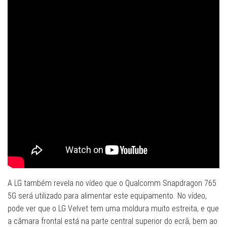
A LG também revela no vídeo que o Qualcomm Snapdragon 765
5G será utilizado para alimentar este equipamento. No vídeo,
pode ver que o LG Velvet tem uma moldura muito estreita, e que
a câmara frontal está na parte central superior do ecrã, bem ao