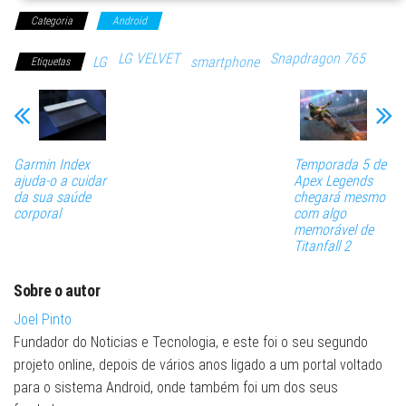
Categoria
Android
LG VELVET
Snapdragon 765
LG
smartphone
Etiquetas
Garmin Index
Temporada 5 de
ajuda-o a cuidar
Apex Legends
da sua saúde
chegará mesmo
corporal
com algo
memorável de
Titanfall 2
Sobre o autor
Joel Pinto
Fundador do Noticias e Tecnologia, e este foi o seu segundo
projeto online, depois de vários anos ligado a um portal voltado
para o sistema Android, onde também foi um dos seus