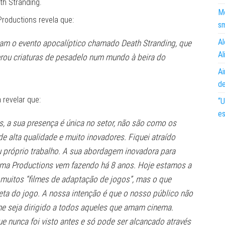
th Stranding.
Mo
Productions revela que:
s
Al
cam o evento apocalíptico chamado Death Stranding, que
Al
gerou criaturas de pesadelo num mundo à beira do
Ai
d
revelar que:
“U
es
, a sua presença é única no setor, não são como os
e alta qualidade e muito inovadores. Fiquei atraído
u próprio trabalho. A sua abordagem inovadora para
jima Productions vem fazendo há 8 anos. Hoje estamos a
 muitos “filmes de adaptação de jogos”, mas o que
eta do jogo. A nossa intenção é que o nosso público não
me seja dirigido a todos aqueles que amam cinema.
e nunca foi visto antes e só pode ser alcançado através