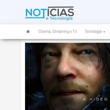
Skip
to
Noticias e
Tudo sobre
the
noticias de
Tecnologia
content
Tecnologia e
Entretenimento
num só lugar
Cinema, Streaming e TV
Tecnologia