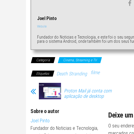
Joel Pinto
Website
Fundador do Noticias e Tecnologia, e este foi o seu segu
para o sistema Android, onde também foi um dos seus fu
Categoria
Cinema, Streaming e TV
filme
Death Stranding
Etiquetas
Proton Mail já conta com
aplicação de desktop
Sobre o autor
Deixe um
Joel Pinto
O seu endere
Fundador do Noticias e Tecnologia,
marcados c