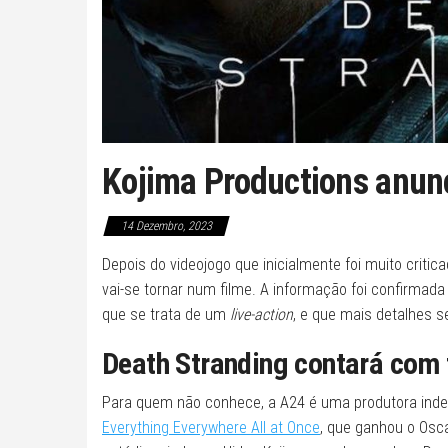
Kojima Productions anunc
14 Dezembro, 2023
Depois do videojogo que inicialmente foi muito crit
vai-se tornar num filme. A informação foi confirmada
que se trata de um
live-action
, e que mais detalhes s
Death Stranding contará com
Para quem não conhece, a A24 é uma produtora indep
Everything Everywhere All at Once
, que ganhou o Osca