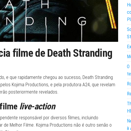
Ho
co
Pl
So
St
Ex
ia filme de Death Stranding
Mo
O 
te
icado, e que rapidamente chegou ao sucesso, Death Stranding
Ro
 pelos Kojima Productions, e pela produtora A24, que revelam
erão posteriormente revelados.
Re
Th
 filme
live-action
H
endente responsável por diversos filmes, incluindo
Ne
r de Melhor Filme. Kojima Productions não é outro senão o
à 