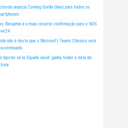
torola anuncia Corning Gorilla Glass para todos os
martphones
ec Benjamin é a mais recente confirmação para o NOS
ive’24
nda não é desta que o Microsoft Teams Clássico será
escontinuado
n hipster en la España vacía” ganha trailer e data de
treia