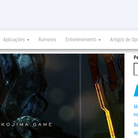
Aplicações
Rumores
Entretenimento
Artigos de Op
P
Ma
no
Ba
ap